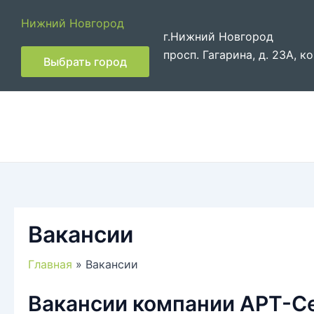
Перейти
Нижний Новгород
к
г.Нижний Новгород
содержимому
просп. Гагарина, д. 23А, ко
Выбрать город
Вакансии
Главная
Вакансии
Вакансии компании АРТ-С