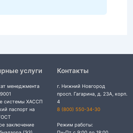
ярные услуги
Контакты
ат менеджмента
г. Нижний Новгород
 9001
просп. Гагарина, д. 23А, корп.
е системы ХАССП
4
кий паспорт на
8 (800) 550-34-30
ГОСТ
ое заключение
Режим работы:
бнадзора (ЭЗ)
Пн-Пт с 9:00 до 18:00